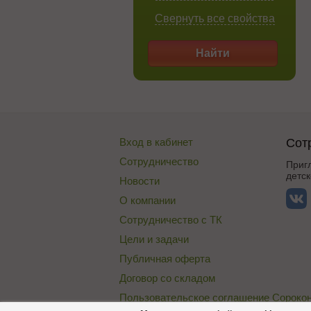
Свернуть все свойства
Найти
Вход в кабинет
Сот
Сотрудничество
Приг
детск
Новости
О компании
Сотрудничество с ТК
Цели и задачи
Публичная оферта
Договор со складом
Пользовательское соглашение Сороко