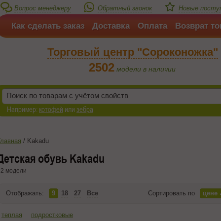
Вопрос менеджеру
Обратный звонок
Новые посту
Как сделать заказ
Доставка
Оплата
Возврат то
Торговый центр "Сороконожка"
2502
модели в наличии
Например:
котофей
или
зебра
Главная
/
Kakadu
Детская обувь Kakadu
2 модели
Отображать:
9
18
27
Все
Сортировать по
цене
теплая
подростковые