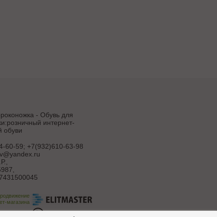
роконожка - Обувь для
и:розничный интернет-
й обуви
4-60-59; +7(932)610-63-98
uv@yandex.ru
Р.
,
987,
7431500045
продвижение
ет-магазина
ботка сайта