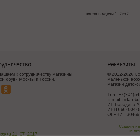
показаны модели 1 - 2 из 2
рудничество
Реквизиты
лашаем к сотрудничеству магазины
© 2012-2026 Со
ой обуви Москвы и России.
маленькой ножк
магазин детско
Тел.:
+7(904)54
E-mail:
mila-ob
ИП Бородина А.
ИНН 666400445
ОГРНИП 30466
Создание и 
интерн
ножка 21_07_2017
Поддержка и дора