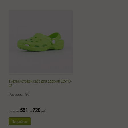
Туфли Котофей сабо для девочки 525110-
02
Размеры:
30
561
720
цена: от
до
руб.
Подробнее