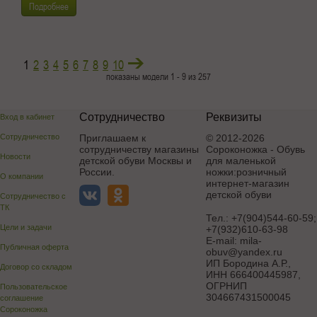
Подробнее
1
2
3
4
5
6
7
8
9
10
показаны модели 1 - 9 из 257
Сотрудничество
Реквизиты
Вход в кабинет
Сотрудничество
Приглашаем к
© 2012-2026
сотрудничеству магазины
Сороконожка - Обувь
Новости
детской обуви Москвы и
для маленькой
России.
ножки:розничный
О компании
интернет-магазин
детской обуви
Сотрудничество с
ТК
Тел.:
+7(904)544-60-59;
Цели и задачи
+7(932)610-63-98
E-mail:
mila-
Публичная оферта
obuv@yandex.ru
ИП Бородина А.Р.
,
Договор со складом
ИНН 666400445987,
ОГРНИП
Пользовательское
304667431500045
соглашение
Сороконожка