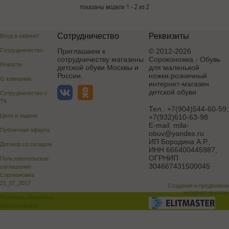
показаны модели 1 - 2 из 2
Сотрудничество
Реквизиты
Вход в кабинет
Сотрудничество
Приглашаем к
© 2012-2026
сотрудничеству магазины
Сороконожка - Обувь
Новости
детской обуви Москвы и
для маленькой
России.
ножки:розничный
О компании
интернет-магазин
детской обуви
Сотрудничество с
ТК
Тел.:
+7(904)544-60-59;
Цели и задачи
+7(932)610-63-98
E-mail:
mila-
Публичная оферта
obuv@yandex.ru
ИП Бородина А.Р.
,
Договор со складом
ИНН 666400445987,
ОГРНИП
Пользовательское
304667431500045
соглашение
Сороконожка
21_07_2017
Создание и продвижен
интернет-магази
Политика обработки
персональных
данных
Поддержка и доработка сай