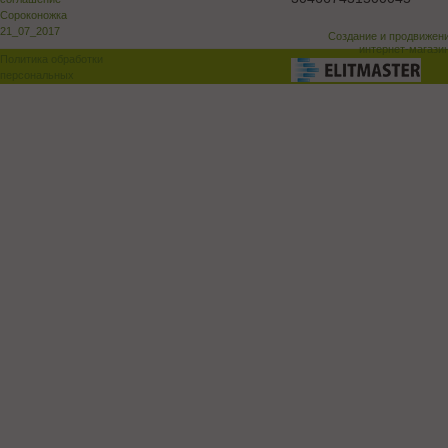
Сороконожка
21_07_2017
Создание и продвижен
интернет-магази
Политика обработки
персональных
данных
Поддержка и доработка сай