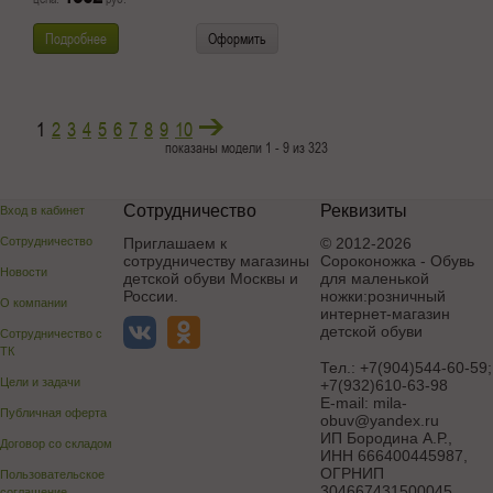
Подробнее
Оформить
1
2
3
4
5
6
7
8
9
10
показаны модели 1 - 9 из 323
Сотрудничество
Реквизиты
Вход в кабинет
Сотрудничество
Приглашаем к
© 2012-2026
сотрудничеству магазины
Сороконожка - Обувь
Новости
детской обуви Москвы и
для маленькой
России.
ножки:розничный
О компании
интернет-магазин
детской обуви
Сотрудничество с
ТК
Тел.:
+7(904)544-60-59;
Цели и задачи
+7(932)610-63-98
E-mail:
mila-
Публичная оферта
obuv@yandex.ru
ИП Бородина А.Р.
,
Договор со складом
ИНН 666400445987,
ОГРНИП
Пользовательское
304667431500045
соглашение