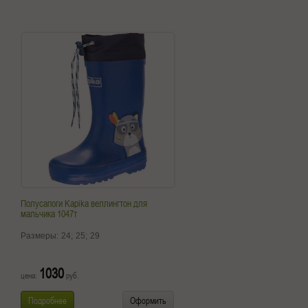
Полусапоги Kapika веллингтон для
мальчика 1047т
Размеры:
24;
25;
29
1030
цена:
руб.
Подробнее
Оформить