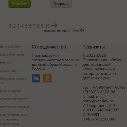
Подробнее
Оформить
1
2
3
4
5
6
7
8
9
10
показаны модели 1 - 9 из 225
Сотрудничество
Реквизиты
Вход в кабинет
Сотрудничество
Приглашаем к
© 2012-2026
сотрудничеству магазины
Сороконожка - Обувь
Новости
детской обуви Москвы и
для маленькой
России.
ножки:розничный
О компании
интернет-магазин
детской обуви
Сотрудничество с
ТК
Тел.:
+7(904)544-60-59;
Цели и задачи
+7(932)610-63-98
E-mail:
mila-
Публичная оферта
obuv@yandex.ru
ИП Бородина А.Р.
,
Договор со складом
ИНН 666400445987,
ОГРНИП
Пользовательское
304667431500045
соглашение
Сороконожка