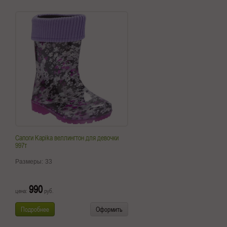
Сапоги Kapika веллингтон для девочки
997т
Размеры:
33
990
цена:
руб.
Подробнее
Оформить