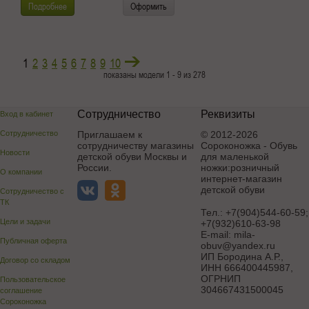
Подробнее
Оформить
1
2
3
4
5
6
7
8
9
10
показаны модели 1 - 9 из 278
Сотрудничество
Реквизиты
Вход в кабинет
Сотрудничество
Приглашаем к
© 2012-2026
сотрудничеству магазины
Сороконожка - Обувь
Новости
детской обуви Москвы и
для маленькой
России.
ножки:розничный
О компании
интернет-магазин
детской обуви
Сотрудничество с
ТК
Тел.:
+7(904)544-60-59;
Цели и задачи
+7(932)610-63-98
E-mail:
mila-
Публичная оферта
obuv@yandex.ru
ИП Бородина А.Р.
,
Договор со складом
ИНН 666400445987,
ОГРНИП
Пользовательское
304667431500045
соглашение
Сороконожка