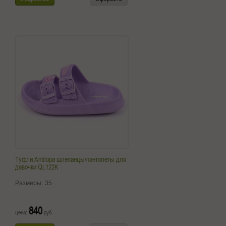
Туфли Antilopa шлепанцы/пантолеты для
девочки QL122K
Размеры:
35
840
цена:
руб.