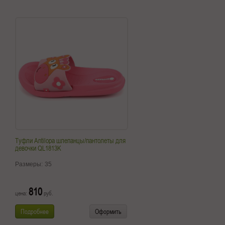
Туфли Antilopa шлепанцы/пантолеты для
девочки QL1813K
Размеры:
35
810
цена:
руб.
Подробнее
Оформить