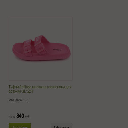
Туфли Antilopa шлепанцы/пантолеты для
девочки QL122K
Размеры:
35
840
цена:
руб.
Подробнее
Оформить