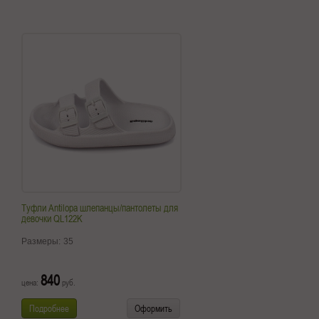
Туфли Antilopa шлепанцы/пантолеты для
девочки QL122K
Размеры:
35
840
цена:
руб.
Подробнее
Оформить