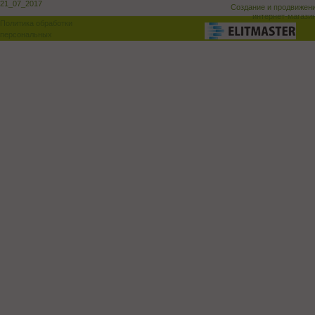
21_07_2017
Создание и продвижен
интернет-магази
Политика обработки
персональных
данных
Поддержка и доработка сай