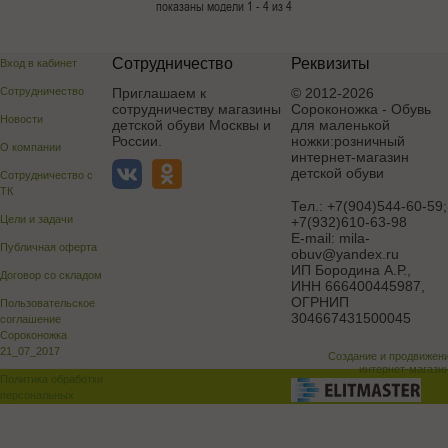
показаны модели 1 - 4 из 4
Сотрудничество
Реквизиты
Вход в кабинет
Сотрудничество
Приглашаем к
© 2012-2026
сотрудничеству магазины
Сороконожка - Обувь
Новости
детской обуви Москвы и
для маленькой
России.
ножки:розничный
О компании
интернет-магазин
детской обуви
Сотрудничество с
ТК
Тел.:
+7(904)544-60-59;
Цели и задачи
+7(932)610-63-98
E-mail:
mila-
Публичная оферта
obuv@yandex.ru
ИП Бородина А.Р.
,
Договор со складом
ИНН 666400445987,
ОГРНИП
Пользовательское
304667431500045
соглашение
Сороконожка
21_07_2017
Создание и продвижен
интернет-магази
Политика обработки
персональных
данных
Поддержка и доработка сай