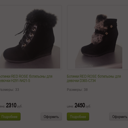
Ботинки RED ROSE ботильоны для
Ботинки RED ROSE ботильоны для
евочки H291-N421-5
девочки D365-C734
Размеры:
33
Размеры:
38
2310
2450
ена:
руб.
цена:
руб.
Подробнее
Оформить
Подробнее
Оформить