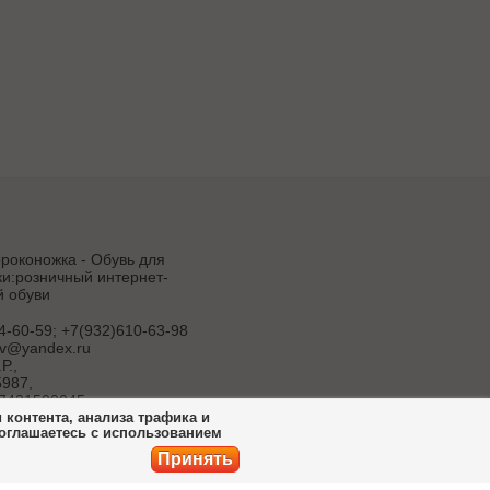
роконожка - Обувь для
и:розничный интернет-
й обуви
4-60-59; +7(932)610-63-98
uv@yandex.ru
Р.
,
987,
7431500045
контента, анализа трафика и
соглашаетесь с использованием
продвижение
ет-магазина
Принять
ботка сайта