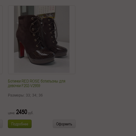
Ботинки RED ROSE ботильоны для
девочки F202-V2959
Размеры:
33;
34;
36
2450
цена:
руб.
Подробнее
Оформить