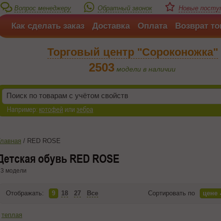
Вопрос менеджеру
Обратный звонок
Новые поступ
Как сделать заказ
Доставка
Оплата
Возврат то
Торговый центр "Сороконожка"
2503
модели в наличии
Например:
котофей
или
зебра
Главная
/
RED ROSE
Детская обувь RED ROSE
3 модели
Отображать:
9
18
27
Все
Сортировать по
цене
теплая