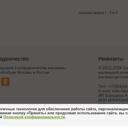
показаны модели 1 - 3 из 3
рудничество
Реквизиты
лашаем к сотрудничеству магазины
© 2012-2026 Со
ой обуви Москвы и России.
маленькой ножк
магазин детско
Тел.:
+7(904)54
E-mail:
mila-ob
ИП Бородина А.
ИНН 666400445
ОГРНИП 30466
гичные технологии для обеспечения работы сайта, персонализации 
жимая кнопку «Принять» или продолжая использование сайта, вы 
Создание и 
ей
Политикой конфиденциальности
.
интерн
ножка 21_07_2017
Поддержка и дора