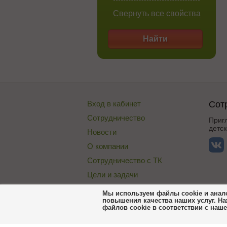
Свернуть все свойства
Найти
Вход в кабинет
Сот
Сотрудничество
Приг
детск
Новости
О компании
Сотрудничество с ТК
Цели и задачи
Публичная оферта
Мы используем файлы cookie и анало
повышения качества наших услуг. На
Договор со складом
файлов cookie в соответствии с наш
Пользовательское соглашение Сороко