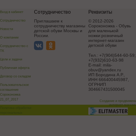
Сотрудничество
Реквизиты
Вход в кабинет
Сотрудничество
Приглашаем к
© 2012-2026
сотрудничеству магазины
Сороконожка - Обувь
Новости
детской обуви Москвы и
для маленькой
России.
ножки:розничный
О компании
интернет-магазин
детской обуви
Сотрудничество с
ТК
Тел.:
+7(904)544-60-59;
Цели и задачи
+7(932)610-63-98
E-mail:
mila-
Публичная оферта
obuv@yandex.ru
ИП Бородина А.Р.
,
Договор со складом
ИНН 666400445987,
ОГРНИП
Пользовательское
304667431500045
соглашение
Сороконожка
21_07_2017
Создание и продвижен
интернет-магази
Политика обработки
персональных
данных
Поддержка и доработка сай