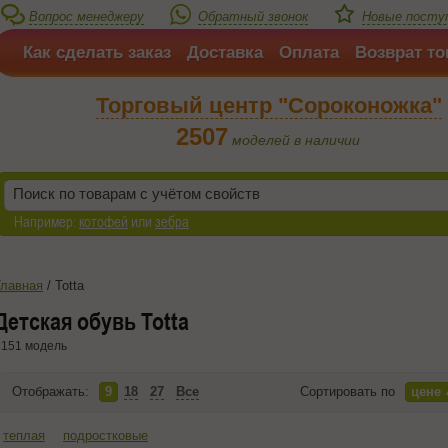
Вопрос менеджеру
Обратный звонок
Новые посту
Как сделать заказ
Доставка
Оплата
Возврат то
Торговый центр "Сороконожка"
2507
моделей в наличии
Например:
котофей
или
зебра
Главная
/
Totta
Детская обувь Totta
151 модель
Отображать:
9
18
27
Все
Сортировать по
цене
теплая
подростковые