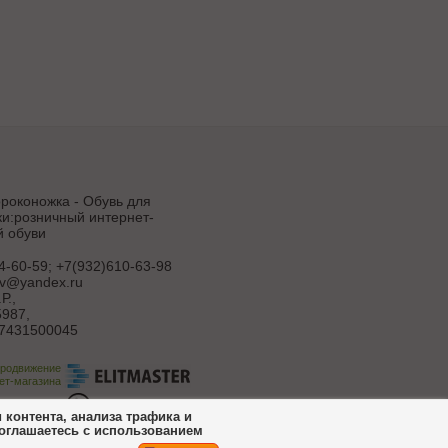
роконожка - Обувь для
и:розничный интернет-
й обуви
4-60-59; +7(932)610-63-98
uv@yandex.ru
Р.
,
987,
7431500045
продвижение
ет-магазина
ботка сайта
контента, анализа трафика и
соглашаетесь с использованием