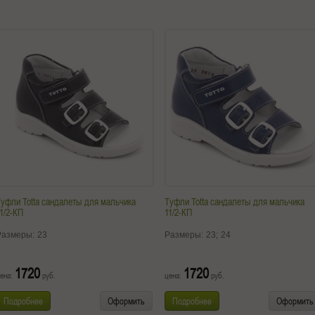
уфли Totta сандалеты для мальчика
Туфли Totta сандалеты для мальчика
1/2-КП
11/2-КП
Размеры:
23
Размеры:
23;
24
1720
1720
ена:
руб.
цена:
руб.
Подробнее
Оформить
Подробнее
Оформить