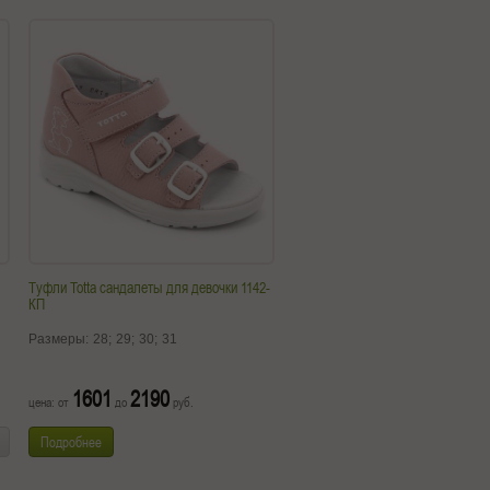
Туфли Totta сандалеты для девочки 1142-
КП
Размеры:
28;
29;
30;
31
1601
2190
цена: от
до
руб.
Подробнее