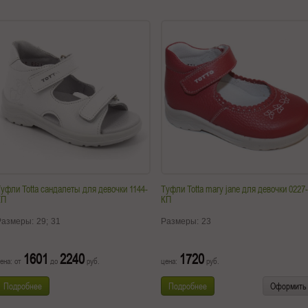
уфли Totta сандалеты для девочки 1144-
Туфли Totta mary jane для девочки 0227-
КП
КП
Размеры:
29;
31
Размеры:
23
1601
2240
1720
ена: от
до
руб.
цена:
руб.
Подробнее
Подробнее
Оформить