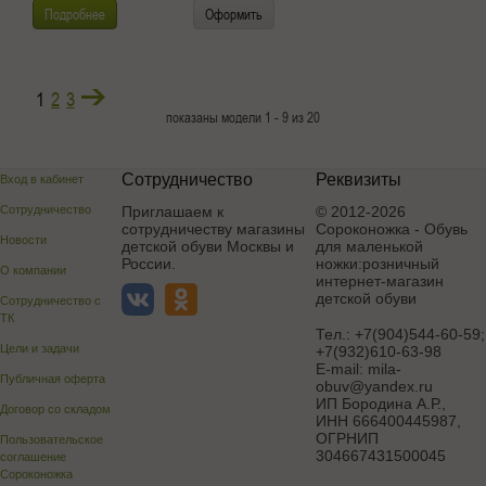
Подробнее
Оформить
1
2
3
показаны модели 1 - 9 из 20
Сотрудничество
Реквизиты
Вход в кабинет
Сотрудничество
Приглашаем к
© 2012-2026
сотрудничеству магазины
Сороконожка - Обувь
Новости
детской обуви Москвы и
для маленькой
России.
ножки:розничный
О компании
интернет-магазин
детской обуви
Сотрудничество с
ТК
Тел.:
+7(904)544-60-59;
Цели и задачи
+7(932)610-63-98
E-mail:
mila-
Публичная оферта
obuv@yandex.ru
ИП Бородина А.Р.
,
Договор со складом
ИНН 666400445987,
ОГРНИП
Пользовательское
304667431500045
соглашение
Сороконожка