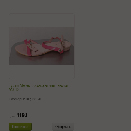
Туфли Meitesi босоножки для девочки
923-12
Размеры:
36;
38;
40
1190
цена:
руб.
Подробнее
Оформить