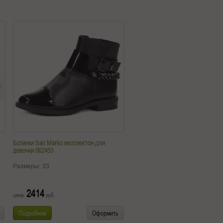
Ботинки San Marko веллингтон для
девочки 062453
Размеры:
33
2414
цена:
руб.
Подробнее
Оформить