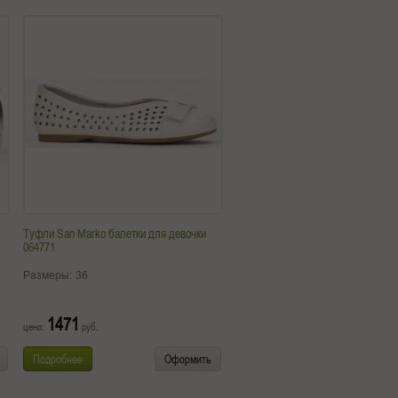
Туфли San Marko балетки для девочки
064771
Размеры:
36
1471
цена:
руб.
Подробнее
Оформить