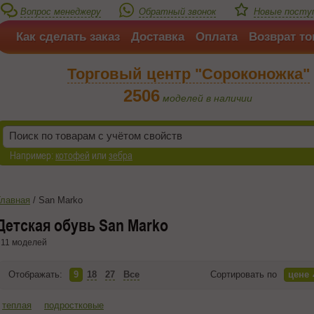
Вопрос менеджеру
Обратный звонок
Новые посту
Как сделать заказ
Доставка
Оплата
Возврат то
Торговый центр "Сороконожка"
2506
моделей в наличии
Например:
котофей
или
зебра
Главная
/
San Marko
Детская обувь San Marko
11 моделей
Отображать:
9
18
27
Все
Сортировать по
цене
теплая
подростковые