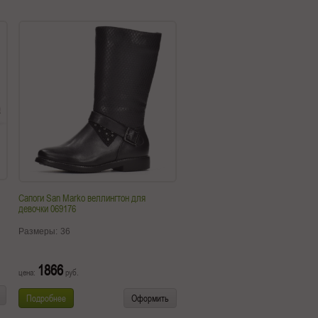
Сапоги San Marko веллингтон для
девочки 069176
Размеры:
36
1866
цена:
руб.
Подробнее
Оформить