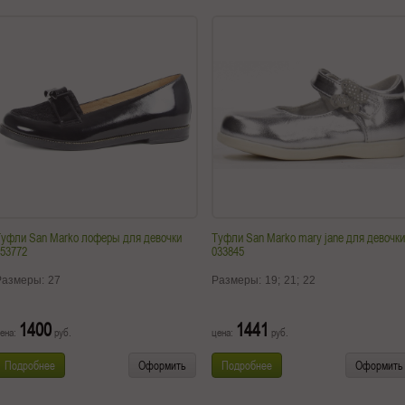
Туфли San Marko лоферы для девочки
Туфли San Marko mary jane для девочки
53772
033845
Размеры:
27
Размеры:
19;
21;
22
1400
1441
ена:
руб.
цена:
руб.
Подробнее
Оформить
Подробнее
Оформить