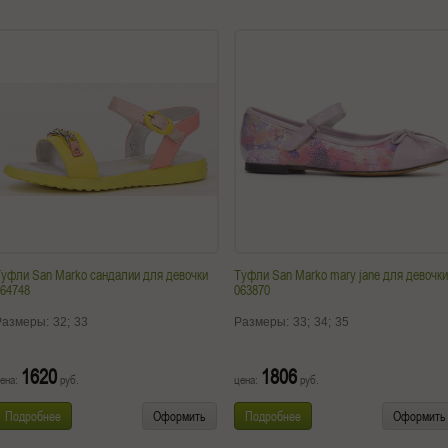
уфли San Marko сандалии для девочки
Туфли San Marko mary jane для девочки
64748
063870
Размеры:
32;
33
Размеры:
33;
34;
35
1620
1806
ена:
руб.
цена:
руб.
Подробнее
Оформить
Подробнее
Оформить