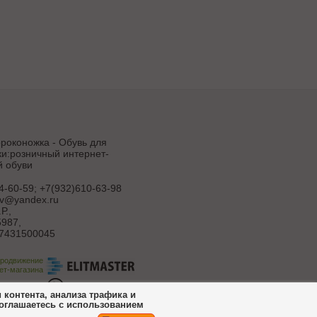
роконожка - Обувь для
и:розничный интернет-
й обуви
4-60-59; +7(932)610-63-98
uv@yandex.ru
Р.
,
987,
7431500045
продвижение
ет-магазина
ботка сайта
контента, анализа трафика и
соглашаетесь с использованием