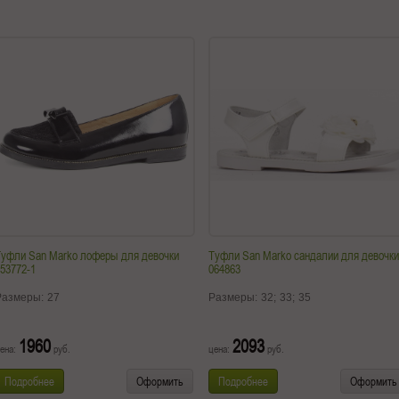
Туфли San Marko лоферы для девочки
Туфли San Marko сандалии для девочки
53772-1
064863
Размеры:
27
Размеры:
32;
33;
35
1960
2093
ена:
руб.
цена:
руб.
Подробнее
Оформить
Подробнее
Оформить