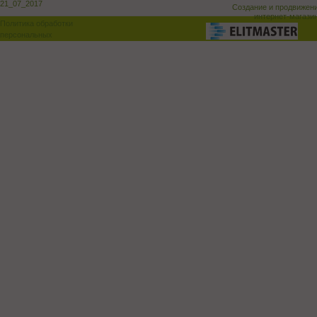
21_07_2017
Создание и продвижен
интернет-магази
Политика обработки
персональных
данных
Поддержка и доработка сай