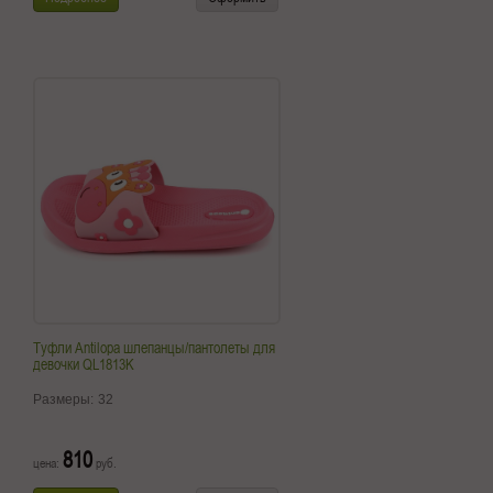
Туфли Antilopa шлепанцы/пантолеты для
девочки QL1813K
Размеры:
32
810
цена:
руб.