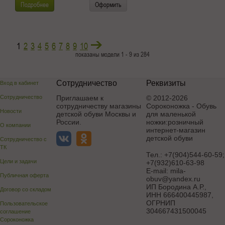
Подробнее
Оформить
1
2
3
4
5
6
7
8
9
10
показаны модели 1 - 9 из 284
Сотрудничество
Реквизиты
Вход в кабинет
Сотрудничество
Приглашаем к
© 2012-2026
сотрудничеству магазины
Сороконожка - Обувь
Новости
детской обуви Москвы и
для маленькой
России.
ножки:розничный
О компании
интернет-магазин
детской обуви
Сотрудничество с
ТК
Тел.:
+7(904)544-60-59;
Цели и задачи
+7(932)610-63-98
E-mail:
mila-
Публичная оферта
obuv@yandex.ru
ИП Бородина А.Р.
,
Договор со складом
ИНН 666400445987,
ОГРНИП
Пользовательское
304667431500045
соглашение
Сороконожка