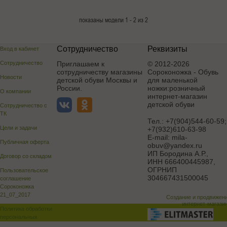
показаны модели 1 - 2 из 2
Сотрудничество
Реквизиты
Вход в кабинет
Сотрудничество
Приглашаем к
© 2012-2026
сотрудничеству магазины
Сороконожка - Обувь
Новости
детской обуви Москвы и
для маленькой
России.
ножки:розничный
О компании
интернет-магазин
детской обуви
Сотрудничество с
ТК
Тел.:
+7(904)544-60-59;
Цели и задачи
+7(932)610-63-98
E-mail:
mila-
Публичная оферта
obuv@yandex.ru
ИП Бородина А.Р.
,
Договор со складом
ИНН 666400445987,
ОГРНИП
Пользовательское
304667431500045
соглашение
Сороконожка
21_07_2017
Создание и продвижен
интернет-магази
Политика обработки
персональных
данных