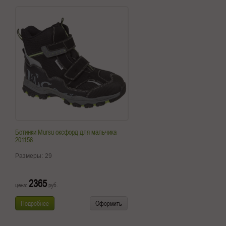
Ботинки Mursu оксфорд для мальчика
201156
Размеры:
29
2365
цена:
руб.
Подробнее
Оформить